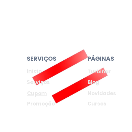
SERVIÇOS
PÁGINAS
Início
Turbinar
Serviços
Blog
Cupom
Novidades
Promoção
Cursos