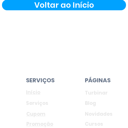
Voltar ao Início
SERVIÇOS
PÁGINAS
Início
Turbinar
Serviços
Blog
Cupom
Novidades
Promoção
Cursos