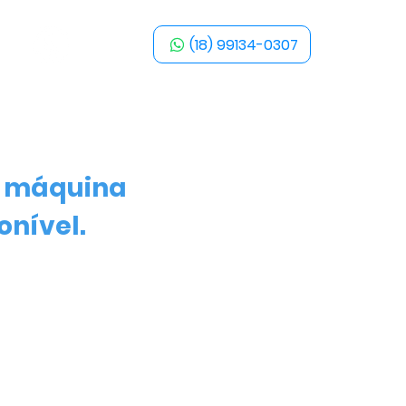
(18) 99134-0307
a máquina
onível.