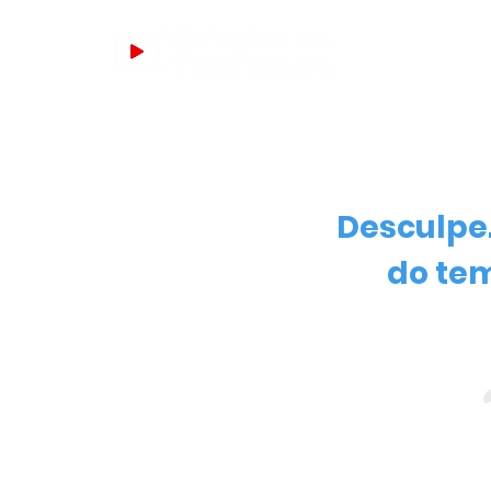
YouTu
Desculpe
do tem