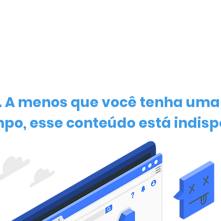
be
Instagram
TikTok
Facebook
Outras
. A menos que você tenha um
po, esse conteúdo está indisp